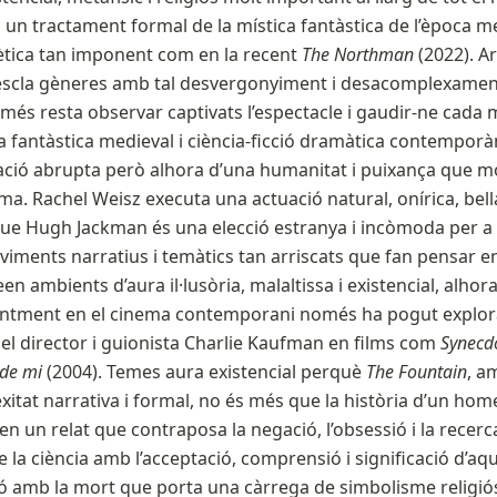
 un tractament formal de la mística fantàstica de l’època 
ètica tan imponent com en la recent
The Northman
(2022). A
escla gèneres amb tal desvergonyiment i desacomplexame
més resta observar captivats l’espectacle i gaudir-ne cad
a fantàstica medieval i ciència-ficció dramàtica contemporà
ció abrupta però alhora d’una humanitat i puixança que m
ema. Rachel Weisz executa una actuació natural, onírica, be
que Hugh Jackman és una elecció estranya i incòmoda per a
viments narratius i temàtics tan arriscats que fan pensar e
een ambients d’aura il·lusòria, malaltissa i existencial, alho
ntment en el cinema contemporani només ha pogut explora
t el director i guionista Charlie Kaufman en films com
Synecd
 de mi
(2004). Temes aura existencial perquè
The Fountain
, a
itat narrativa i formal, no és més que la història d’un home
en un relat que contraposa la negació, l’obsessió i la recerca
 la ciència amb l’acceptació, comprensió i significació d’aqu
ó amb la mort que porta una càrrega de simbolisme religió