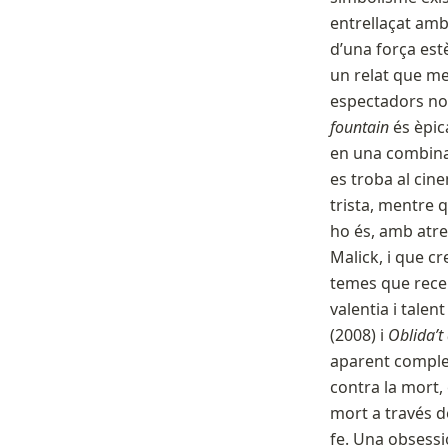
entrellaçat amb
d’una força est
un relat que m
espectadors no
fountain
és èpic
en una combina
es troba al cin
trista, mentre 
ho és, amb atre
Malick, i que cr
temes que rece
valentia i talen
(2008) i
Oblida’t
aparent complex
contra la mort, 
mort a través de
fe. Una obsessi