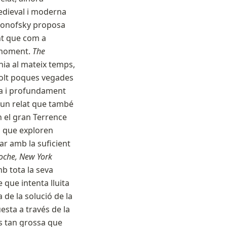
medieval i moderna
ronofsky proposa
nt que com a
a moment.
The
nia al mateix temps,
olt poques vegades
lla i profundament
 un relat que també
n el gran Terrence
ra que exploren
r amb la suficient
oche, New York
mb tota la seva
 que intenta lluita
 de la solució de la
esta a través de la
s tan grossa que