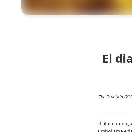
El di
The Fountain
(20
El film comença
simbolisme exist