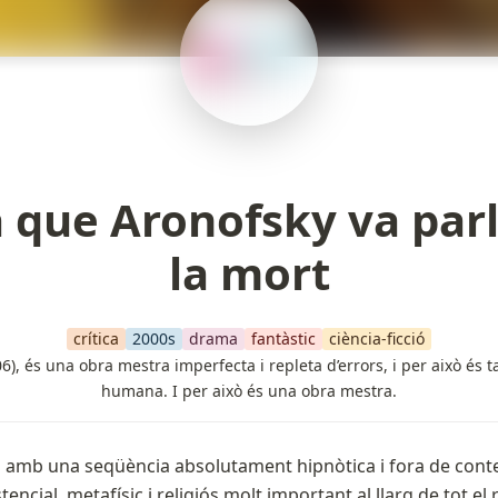
a que Aronofsky va par
la mort
crítica
2000s
drama
fantàstic
ciència-ficció
06), és una obra mestra imperfecta i repleta d’errors, i per això é
humana. I per això és una obra mestra.
 amb una seqüència absolutament hipnòtica i fora de conte
encial, metafísic i religiós molt important al llarg de tot el 