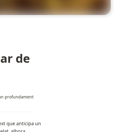
lar de
s tan profundament
xt que anticipa un
relat, alhora